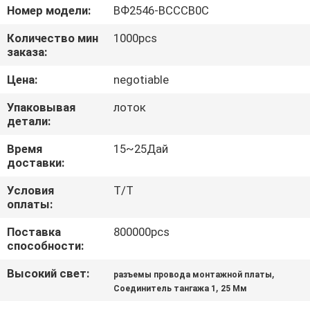
КАЧЕСТВА
Номер модели:
ВФ2546-ВСССВ0С
Количество мин
1000pcs
СВЯЖИТЕСЬ
заказа:
МЫ
Цена:
negotiable
Упаковывая
лоток
СПРОСИТЕ
детали:
ЦИТАТУ
Время
15~25Дай
доставки:
КАРТА
Условия
T/T
оплаты:
САЙТА
Поставка
800000pcs
способности:
PRIVACY
Высокий свет:
,
разъемы провода монтажной платы
POLICY
,
Соединитель тангажа 1
25 Мм