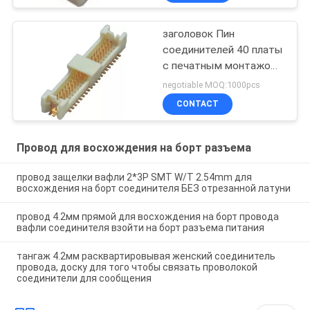
заголовок Пин
соединителей 40 платы
с печатным монтажом
вафли 1.25мм СМТ
negotiable MOQ:1000pcs
CONTACT
Провод для восхождения на борт разъема
провод защелки вафли 2*3P SMT W/T 2.54mm для
восхождения на борт соединителя БЕЗ отрезанной латуни
провод 4.2мм прямой для восхождения на борт провода
вафли соединителя взойти на борт разъема питания
тангаж 4.2мм расквартировывая женский соединитель
провода, доску для того чтобы связать проволокой
соединители для сообщения