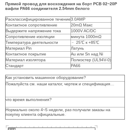
Прямой провод для восхождения на борт PCB 02~20P
вафли PA66 соединителя 2.54mm белого
Расклассифицированное течение
3.0AMP
Контактное сопротивление
20mΩ Макс
Выдержите напряжение тока
1000V AC/DC
Сопротивление изоляции
минута 1000mΩ
Температура деятельности
﹣ 25℃ к +85℃
Материал Pin
Латунь
Контактное покрытие
Au или Sn над Ni
Материал изолятора
Полиэстер (UL94V-0)
Стандарт
PA66
Как установить машинное оборудование?
Пожалуйста см. наши каталог, чертеж и спецификация…
что время выполнения?
Нормально около 4~5 недели, раз получали заказы на
покупку клиента официальные.