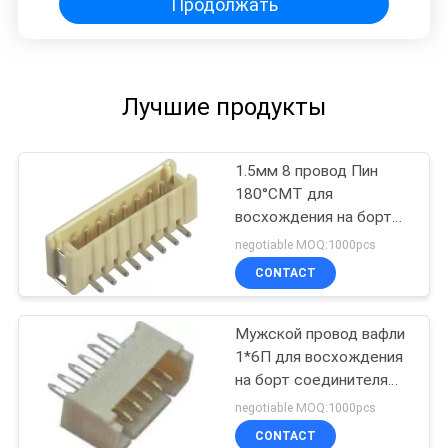
Продолжать
Лучшие продукты
1.5мм 8 провод Пин
180°СМТ для
восхождения на борт
соединителей
negotiable MOQ:1000pcs
монтажной платы
CONTACT
соединителя
Мужской провод вафли
1*6П для восхождения
на борт соединителя
расквартировывая
negotiable MOQ:1000pcs
1.0АМП 180°ДИП
CONTACT