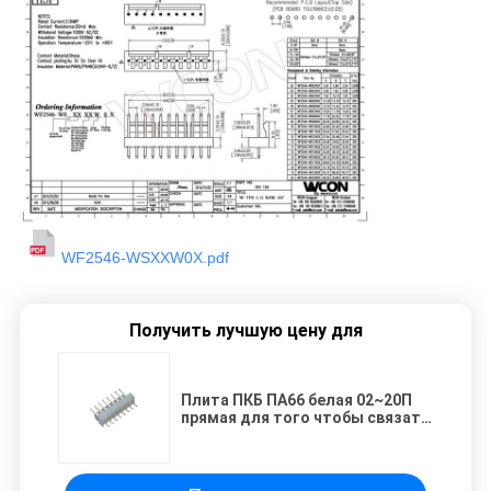
WF2546-WSXXW0X.pdf
Получить лучшую цену для
Плита ПКБ ПА66 белая 02~20П
прямая для того чтобы связать
проволокой соединитель с
латунным пинком