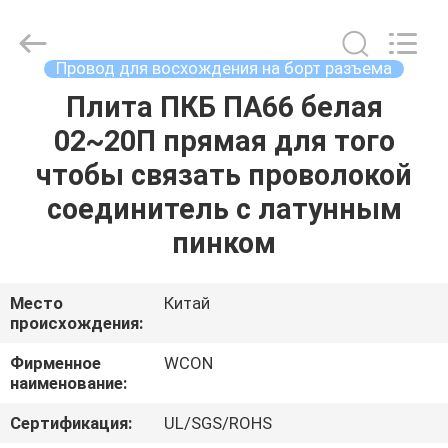
ELECTRONICS
(
GUANGDONG)
CO.,
LTD.
Провод для восхождения на борт разъема
All
Rights
Reserved.
Плита ПКБ ПА66 белая
ДОМ
02~20П прямая для того
ПРОДУКТЫ
чтобы связать проволокой
соединитель с латунным
О
пинком
НАС
Место
Китай
происхождения:
ПУТЕШЕСТВИЕ
ФАБРИКИ
Фирменное
WCON
наименование:
ПРОВЕРКА
Сертификация:
UL/SGS/ROHS