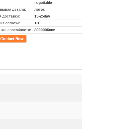
negotiable
вывая детали:
лоток
 доставки:
15-25day
ия оплаты:
T/T
вка способности:
800000Кпкс
кт