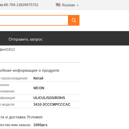
ка:
86-769-13826975701
Russian
Отправить запрос
Дин41612
обная информация о продукте:
 происхождения:
Китай
енное
WCON
нование:
ификация:
UL/CUL/SGS/ROHS
 модели:
3410-3СССМРСССАС
та и доставка Условия:
ество мин заказа:
1000pcs