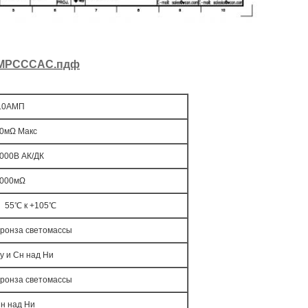
ССМРСССАС.пдф
.0АМП
0мΩ Макс
000В АК/ДК
000мΩ
 55℃ к +105℃
ронза светомассы
у и Сн над Ни
ронза светомассы
н над Ни