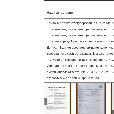
Наша аттестация
Компания также сфокусированная на создани
получила надпись о регистрации товарного з
получило надпись о регистрации товарного з
получал «бренд Гуандуна известный» и «поче
Донгуан Вкон которое подчеркивает канонич
требования с свой основывать. Мы уже прио
ТС16949; Аттестация окружающей среды ИСО
управления безопасности здоровья занятия 
американскую аттестацию УЛ & КУЛ, с нет Э
экологические зеленые требования.