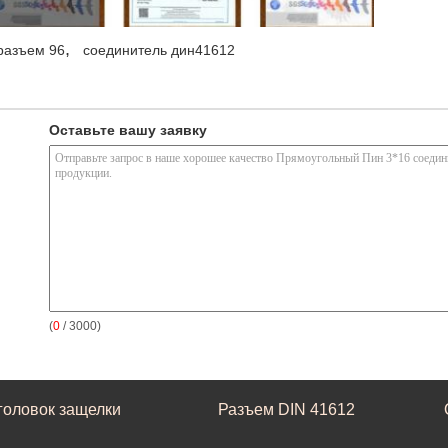
,
разъем 96
соединитель дин41612
Оставьте вашу заявку
(
0
/ 3000)
головок защелки
Разъем DIN 41612