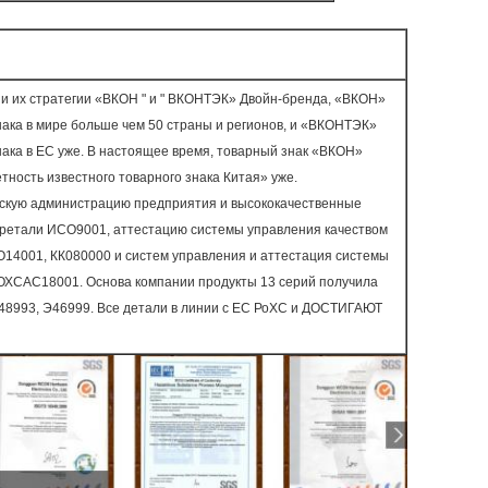
и их стратегии «ВКОН " и " ВКОНТЭК» Двойн-бренда, «ВКОН»
нака в мире больше чем 50 страны и регионов, и «ВКОНТЭК»
нака в ЕС уже. В настоящее время, товарный знак «ВКОН»
тность известного товарного знака Китая» уже.
ескую администрацию предприятия и высококачественные
бретали ИСО9001, аттестацию системы управления качеством
14001, КК080000 и систем управления и аттестация системы
ОХСАС18001. Основа компании продукты 13 серий получила
248993, Э46999. Все детали в линии с ЕС РоХС и ДОСТИГАЮТ