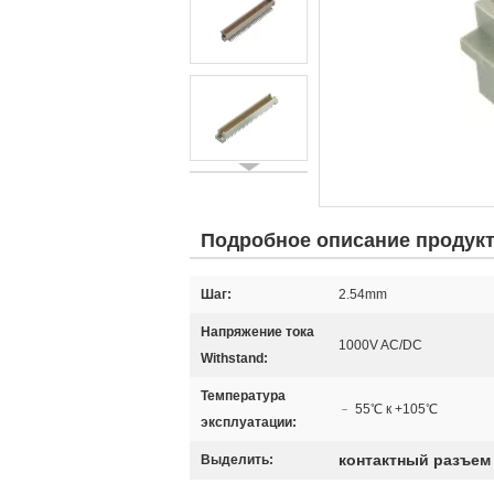
Подробное описание продук
Шаг:
2.54mm
Напряжение тока
1000V AC/DC
Withstand:
Температура
﹣ 55℃ к +105℃
эксплуатации:
контактный разъем
Выделить: