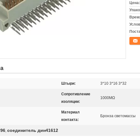
Цена:
Упако
Время
Услов
Поста
конта
та
Штыри:
3*10 3*16 3*32
Сопротивление
1000MΩ
изоляции:
Материал
Бронза светомассы
контакта:
 96
соединитель дин41612
,