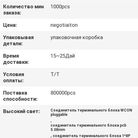
КАЧЕСТВА
Количество мин
1000pcs
заказа:
СВЯЖИТЕСЬ
Цена:
negotiaiton
МЫ
Упаковывая
упаковочная коробка
детали:
СПРОСИТЕ
Время
15~25Дай
доставки:
ЦИТАТУ
Условия
T/T
оплаты:
КАРТА
Поставка
800000pcs
САЙТА
способности:
Высокий свет:
Соединитель терминального блока WCON
PRIVACY
pluggable
,
POLICY
соединитель терминального блока pcb
5.08mm
,
соединитель терминального блока 1*8P