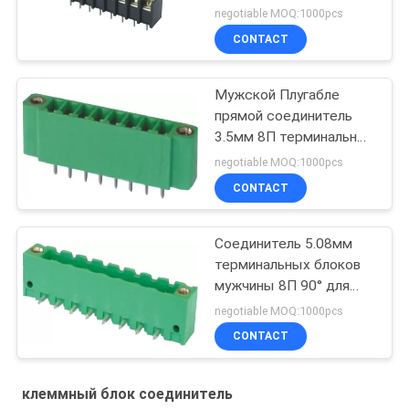
черноты покрытую Сн
negotiable MOQ:1000pcs
25%ГФ УЛ94В-0 строки
CONTACT
ПА66
Мужской Плугабле
прямой соединитель
3.5мм 8П терминальных
блоков ПОГРУЖЕНИЯ
negotiable MOQ:1000pcs
ПА66 с ухом
CONTACT
Соединитель 5.08мм
терминальных блоков
мужчины 8П 90° для
Плугабле терминальной
negotiable MOQ:1000pcs
индустрии
CONTACT
клеммный блок соединитель