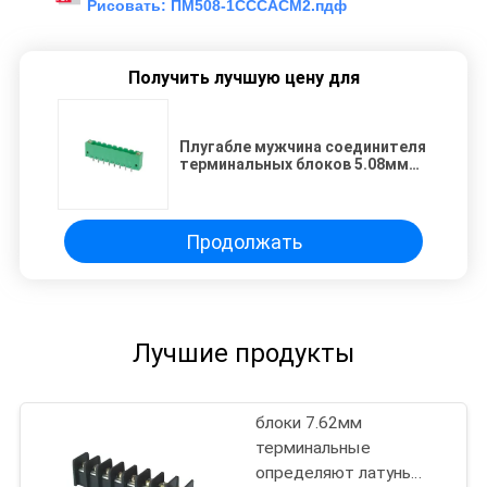
Рисовать:
ПМ508-1СССАСМ2.пдф
Получить лучшую цену для
Плугабле мужчина соединителя
терминальных блоков 5.08мм
1*8П прямо закрывает тип с
фланцом
Продолжать
Лучшие продукты
блоки 7.62мм
терминальные
определяют латунь