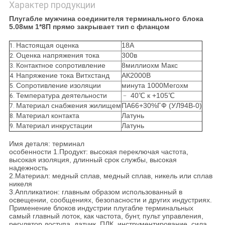
Характер продукции
Плугабле мужчина соединителя терминального блока
5.08мм 1*8П прямо закрывает тип с фланцом
Настоящая оценка
18А
1.
Оценка напряжения тока
300в
2.
Контактное сопротивление
8миллиохм Макс
3.
Напряжение тока Витхстанд
АК2000В
4.
Сопротивление изоляции
минута 1000Мегохм
5.
Температура деятельности
﹣ 40℃ к +105℃
6.
Материал снабжения жилищем
ПА66+30%ГФ (УЛ94В-0)
7.
Материал контакта
Латунь
8.
Материал инкрустации
Латунь
9.
Имя деталя: терминал
особенности 1.Продукт: высокая переключая частота,
высокая изоляция, длинный срок службы, высокая
надежность
2.Материал: медный сплав, медный сплав, никель или сплав
никеля
3.Аппликатион: главным образом использованный в
освещении, сообщениях, безопасности и других индустриях.
Применение блоков индустрии плугабле терминальных
самый главный лоток, как частота, бунт, пульт управления,
регулятор доступа, датчик, ПЛК, инструментирование, сила,