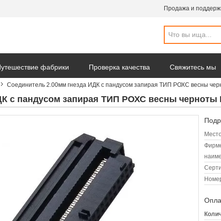
Продажа и поддерж
утешествие фабрики
Проверка качества
Свяжитесь мы
Соединитель 2.00мм гнезда ИДК с пандусом запирая ТИП РОХС весны че
ДК с пандусом запирая ТИП РОХС весны черноты
Подр
Место
Фирм
наиме
Серт
Номер
Опла
Колич