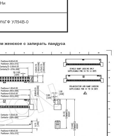
 Ни
0%ГФ УЛ94В-0
мм женское с запирать пандуса