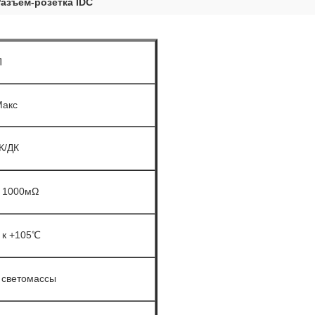
азъём-розетка IDC
П
Макс
К/ДК
 1000мΩ
 к +105℃
 светомассы