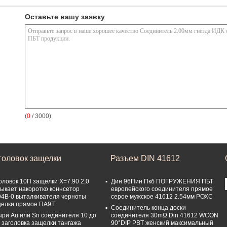
Оставьте вашу заявку
(
0
/ 3000)
головок защелки
Разъем DIN 41612
оловок 10П защелки Х=7.90 2,0
Дин 96Пин Пкб ПОГРУЖЕНИЯ ПБТ
ыкает накоротко коннсетор
европейского соединителя прямое
4В-0 выталкивателя черноты
серое мужское 41612 2.54мм РОХС
елки прямое ПА9Т
Соединитель конца доски
ри Au или Sn соединителя 10 до
соединителя 30mΩ Din 41612 WCON
 заголовка защелки тангажа
90°DIP PBT женский максимальный