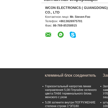
WCON ELECTRONICS ( GUANGDONG)
CO., LTD
Контактное лицо:
Mr. Steven Foo
Телефон:
+8613826975701
Факс:
86-769-85358915
клеммный блок соединитель
За
Горизонтальный напротив линии
Заг
направления 5,08 Плугабле зеленого
зам
цвета ПА66 терминального блока
УЛ9
женского с ухом
защ
5,08 заткните внутри ПОГРУЖЕНИЕ
шты
степени строки 1*3П180
100