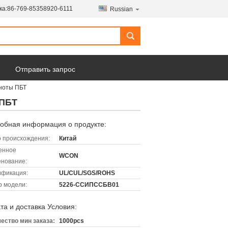
ка:
86-769-85358920-6111
Russian
Отправить запрос
рноты ПБТ
 ПБТ
обная информация о продукте:
 происхождения:
Китай
енное
WCON
нование:
ификация:
UL/CUL/SGS/ROHS
 модели:
5226-ССИПССБВ01
та и доставка Условия:
ество мин заказа:
1000pcs