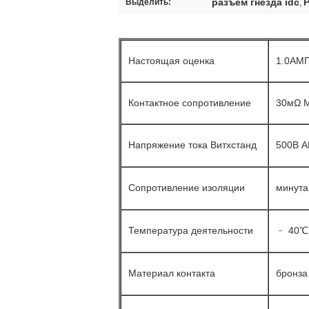
разъем гнезда idc
Р
Выделить:
,
Настоящая оценка
1.0АМ
Контактное сопротивление
30мΩ 
Напряжение тока Витхстанд
500В А
Сопротивление изоляции
минута
Температура деятельности
﹣ 40℃
Материал контакта
бронза