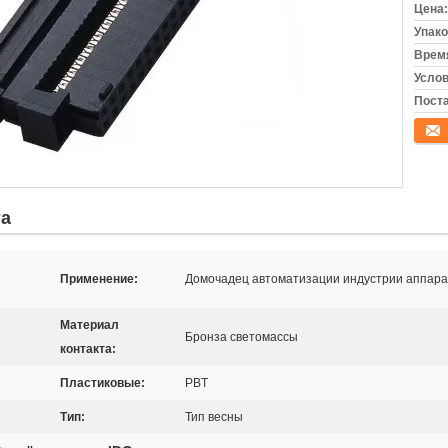
Цена:
Упако
Время
Услов
Поста
конта
та
Применение:
Домочадец автоматизации индустрии аппара
Материал
Бронза светомассы
контакта:
Пластиковые:
PBT
Тип:
Тип весны