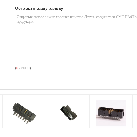
Оставьте вашу заявку
(
0
/ 3000)
Прямые вспышка
2,0 тип УЛ94В-0
Штемпелюющ
Т