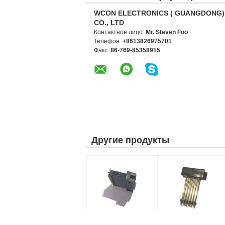
WCON ELECTRONICS ( GUANGDONG)
CO., LTD
Контактное лицо:
Mr. Steven Foo
Телефон:
+8613826975701
Факс:
86-769-85358915
Другие продукты
1,27 сооружают
чернота соединителя