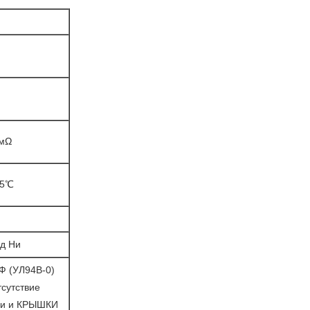
0мΩ
05℃
ад Ни
Ф (УЛ94В-0)
тсутствие
ии и КРЫШКИ