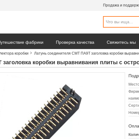
Продажа и поддерж
утешествие фабрики
Проверка качества
Свяжитесь мы
лектора коробки
Латунь соединителя СМТ ПА9Т заголовка коробки выравни
 заголовка коробки выравнивания плиты с остр
Подр
Место
Фирм
наиме
Серт
Номер
Опла
Колич