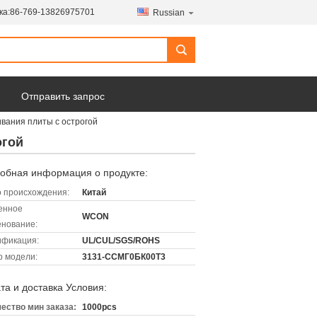
ка:
86-769-13826975701
Russian
Отправить запрос
вания плиты с острогой
огой
обная информация о продукте:
 происхождения:
Китай
енное
WCON
нование:
ификация:
UL/CUL/SGS/ROHS
 модели:
3131-ССМГ0БК00Т3
та и доставка Условия:
ество мин заказа:
1000pcs