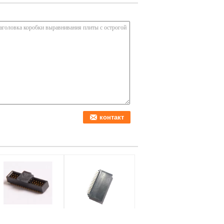
ип заголовок СМТ
Черный Пин