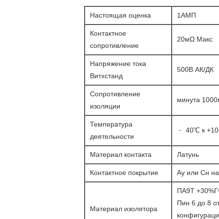
Настоящая оценка
1АМП
Контактное
20мΩ Макс
сопротивление
Напряжение тока
500В АК/ДК
Витхстанд
Сопротивление
минута 100
изоляции
Температура
﹣ 40℃ к +1
деятельности
Материал контакта
Латунь
Контактное покрытие
Ау или Сн н
ПА9Т +30%Г
Пин 6 до 8 о
Материал изолятора
конфигурац