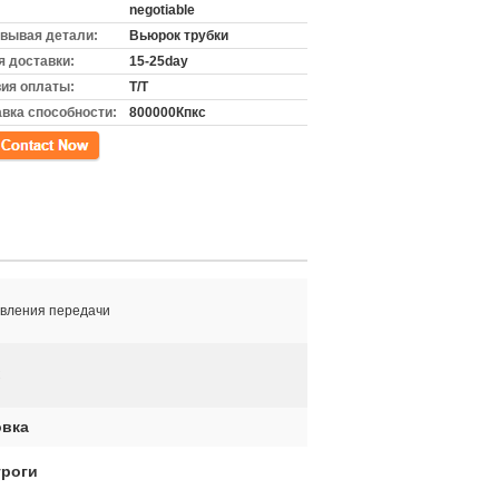
negotiable
вывая детали:
Вьюрок трубки
 доставки:
15-25day
ия оплаты:
T/T
вка способности:
800000Кпкс
кт
авления передачи
C
овка
троги