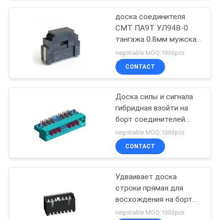
доска соединителя
СМТ ПА9Т УЛ94В-0
тангажа 0.8мм мужская
прямая для
negotiable MOQ:1000pcs
восхождения на борт
CONTACT
типа д
Доска силы и сигнала
гибридная взойти на
борт соединителей
выпрямляет мужчины
negotiable MOQ:1000pcs
ангела тип
CONTACT
ПОГРУЖЕНИЕ с
вилками РОХС
Удваивает доска
строки прямая для
восхождения на борт
разъема питания
negotiable MOQ:1000pcs