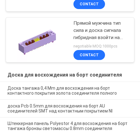
соединителя 1.25мм
CONTACT
мужского
Прямой мужчина тип
сила и доска сигнала
гибридная взойти на
борт Сн соединителей
negotiable MOQ:1000pcs
покрытого с вилками
CONTACT
РОХС
Доска для восхождения на борт соединителя
Доска тангажа 0,4 Mm для восхождения на борт
контактного покрытия золота соединителя полного
доска Pcb 0.5mm для восхождения на борт AU
соединителей SMT над контактным покрытием NI
Штеккерная панель Polyestor 4 для восхождения на борт
тангажа бронзы светомассы 0.8mm соединителя