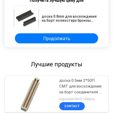
Получить лучшую цену для
доска 0.8mm для восхождения
на борт полиэстера бронзы
светомассы черноты
штепсельной вилки/гнезда
соединителя smt
Продолжать
Лучшие продукты
доска 0.5мм 2*50П
СМТ для восхождения
на борт соединителя с
вспышкой золота
negotiable MOQ:1000pcs
бронзы светомассы
CONTACT
ПА9Т столба