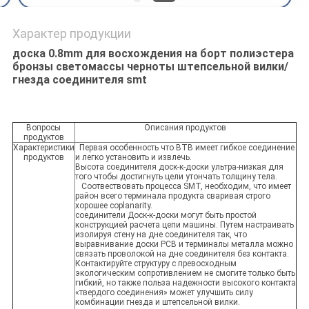
Характер продукции
доска 0.8mm для восхождения на борт полиэстера
бронзы светомассы черноты штепсельной вилки/
гнезда соединителя smt
Вопросы
Описания продуктов
продуктов
Характеристики
Первая особенность что BTB имеет гибкое соединение
продуктов
и легко установить и извлечь.
Высота соединителя доск-к-доски ультра-низкая для
того чтобы достигнуть цели утончать толщину тела.
Соотвествовать процесса SMT, необходим, что имеет
район всего терминала продукта сваривая строго
хорошее coplanarity.
соединители Доск-к-доски могут быть простой
конструкцией расчета цепи машины. Путем настраивать
изолируя стену на дне соединителя так, что
выравнивание доски PCB и терминалы металла можно
связать проволокой на дне соединителя без контакта.
Контактируйте структуру с превосходным
экологическим сопротивлением не смогите только быть
гибкий, но также польза надежности высокого контакта
«твердого соединения» может улучшить силу
комбинации гнезда и штепсельной вилки.