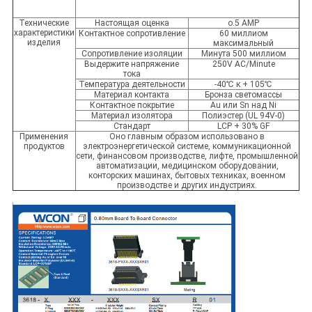
Технические
Настоящая оценка
o.5 AMP
характеристики
Контактное сопротивление
60 миллиом
изделия
максимальный
Сопротивление изоляции
Минута 500 миллиом
Выдержите напряжение
250V AC/Minute
тока
Температура деятельности
-40℃ к + 105℃
Материал контакта
Бронза светомассы
Контактное покрытие
Au или Sn над Ni
Материал изолятора
Полиэстер (UL 94V-0)
Стандарт
LCP + 30% GF
Применения
Оно главным образом использовано в
продуктов
электроэнергетической системе, коммуникационной
сети, финансовом производстве, лифте, промышленной
автоматизации, медицинском оборудовании,
конторских машинах, бытовых техниках, военном
производстве и других индустриях.