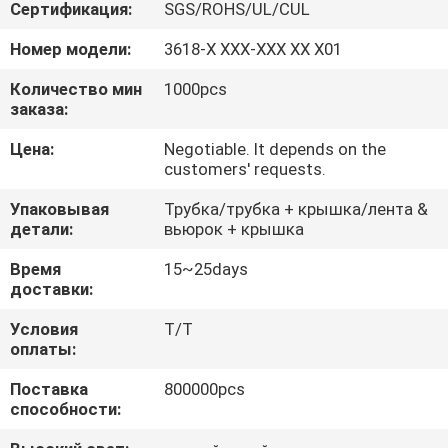
КАЧЕСТВА
Сертификация:
SGS/ROHS/UL/CUL
Номер модели:
3618-X XXX-XXX XX X01
СВЯЖИТЕСЬ
Количество мин
1000pcs
МЫ
заказа:
Цена:
Negotiable. It depends on the
customers' requests.
СПРОСИТЕ
ЦИТАТУ
Упаковывая
Трубка/трубка + крышка/лента &
детали:
вьюрок + крышка
КАРТА
Время
15~25days
доставки:
САЙТА
Условия
T/T
оплаты:
PRIVACY
Поставка
800000pcs
POLICY
способности: