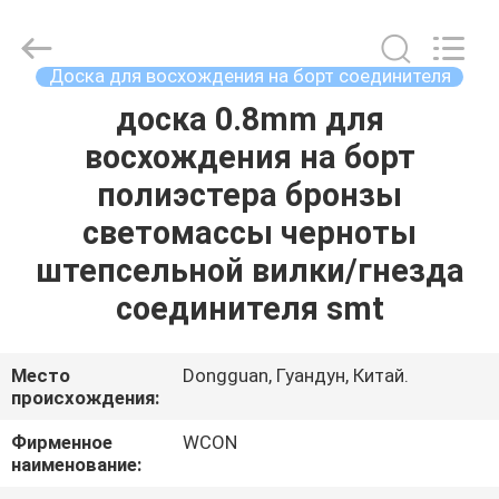
ELECTRONICS
(
GUANGDONG)
CO.,
LTD.
Доска для восхождения на борт соединителя
All
Rights
Reserved.
доска 0.8mm для
ДОМ
восхождения на борт
ПРОДУКТЫ
полиэстера бронзы
светомассы черноты
О
штепсельной вилки/гнезда
НАС
соединителя smt
ПУТЕШЕСТВИЕ
Место
Dongguan, Гуандун, Китай.
происхождения:
ФАБРИКИ
Фирменное
WCON
наименование:
ПРОВЕРКА