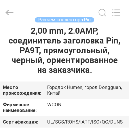
ELECTRONICS
(
GUANGDONG)
CO.,
LTD.
Разъем коллектора Pin
All
Rights
Reserved.
2,00 mm, 2.0AMP,
ДОМ
соединитель заголовка Pin,
ПРОДУКТЫ
PA9T, прямоугольный,
черный, ориентированное
О
на заказчика.
НАС
Место
Городок Humen, город Dongguan,
происхождения:
Китай
ПУТЕШЕСТВИЕ
ФАБРИКИ
Фирменное
WCON
наименование:
ПРОВЕРКА
Сертификация:
UL/SGS/ROHS/IATF/ISO/QC/DUNS