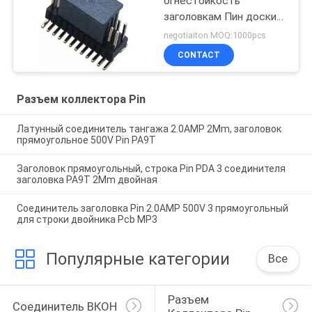
огнестойкость
заголовкам Пин доски
заголовка тангажа
negotiaiton MOQ:1000pcs
1.27мм * 2,54 Мм/ПКБ
CONTACT
мужским
Разъем коллектора Pin
Латунный соединитель тангажа 2.0AMP 2Mm, заголовок
прямоугольное 500V Pin PA9T
Заголовок прямоугольный, строка Pin PDA 3 соединителя
заголовка PA9T 2Mm двойная
Соединитель заголовка Pin 2.0AMP 500V 3 прямоугольный
для строки двойника Pcb MP3
Популярные категории
Все
Разъем 
Соединитель ВКОН