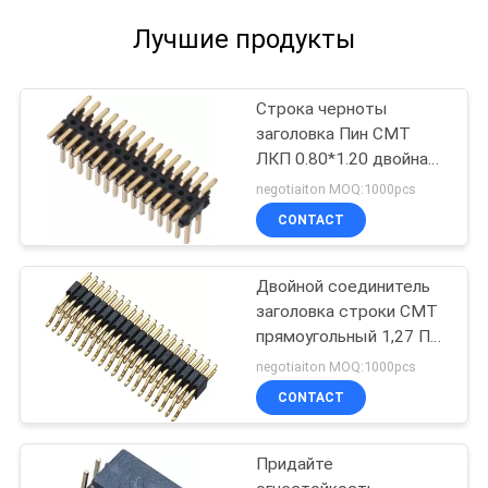
Лучшие продукты
Строка черноты
заголовка Пин СМТ
ЛКП 0.80*1.20 двойная
с вспышкой РОХС
negotiaiton MOQ:1000pcs
золота упаковки вьюрка
CONTACT
КРЫШКИ Х=1.4
Двойной соединитель
заголовка строки СМТ
прямоугольный 1,27 Пин
тангажа ПА9Т 2кс20
negotiaiton MOQ:1000pcs
Мм
CONTACT
Придайте