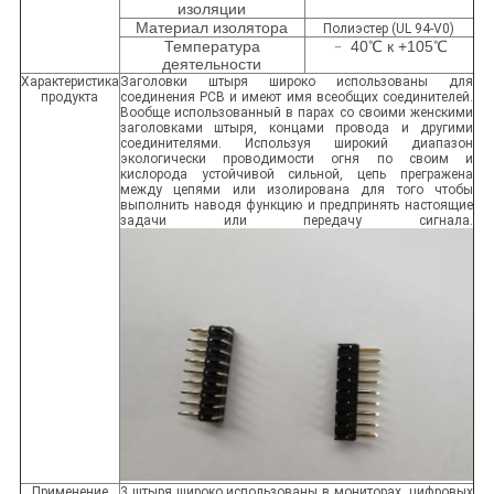
изоляции
Материал изолятора
Полиэстер (UL 94-V0)
Температура
﹣ 40℃ к +105℃
деятельности
Характеристика
Заголовки штыря широко использованы для
продукта
соединения PCB и имеют имя всеобщих соединителей.
Вообще использованный в парах со своими женскими
заголовками штыря, концами провода и другими
соединителями. Используя широкий диапазон
экологически проводимости огня по своим и
кислорода устойчивой сильной, цепь прегражена
между цепями или изолирована для того чтобы
выполнить наводя функцию и предпринять настоящие
задачи или передачу сигнала.
Применение
3 штыря широко использованы в мониторах, цифровых