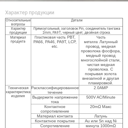
Характер продукции
Относительные
Детали
вопросы
Характер
Прямоугольный,
заголовок Pin, соединитель тангажа
продукции
2mm, PA9T, черный цвет, двойная строка.
PBT,
Материал
Пластиковая часть:
Часть
продукта
PA66, PA46, PA9T, LCP,
Латунный
металла:
etc.
провод, медная
проволока фосфора,
медный провод
многослойной стали,
чистая медная
проволока. С
покрывая золота
внезапной и другая
плакировкой.
Расклассифицированное
2.0AMP
Техническая
характеристика
течение
изделия
Выдержите напряжение
500V AC/Minute
тока
Контактное
20mΩ Макс
сопротивление
Материал контакта
Латунь
Контактное покрытие
Au или Sn над Ni
Сопротивление
минута 1000mΩ