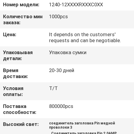
КАЧЕСТВА
Номер модели:
1240-12XXXXRXXXC0XX
Количество мин
1000pcs
СВЯЖИТЕСЬ
заказа:
МЫ
Цена:
It depends on the customers'
requests and can be negotiable.
СПРОСИТЕ
Упаковывая
Упаковка сумки
детали:
ЦИТАТУ
Время
20-30 дней
доставки:
КАРТА
Условия
T/T
САЙТА
оплаты:
Поставка
800000pcs
PRIVACY
способности:
POLICY
Высокий свет:
соединитель заголовка Pin медной
проволоки 3
,
,
Соединитель заголовка Pin 2.0AMP