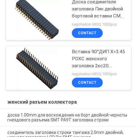
Доска соединителя
заголовка Пин двойной
бортовой вставки СМТ
20 женская для
negotiaiton MOQ:1000pcs
восхождения на борт
CONTACT
Х=3.45
Вставка 90°ДИП Х=3.45
РОХС женского
заголовка 2кс20
бронзы светомассы
negotiaiton MOQ:1000pcs
1.27мм двойная
CONTACT
бортовая
женский разъем коллектора
доска 1.00mm для восхождения на борт двойной черноты
гнездового разъема SMT PA9T заголовка строки
соединитель заголовка строки тангажа 2.0mm двойной,