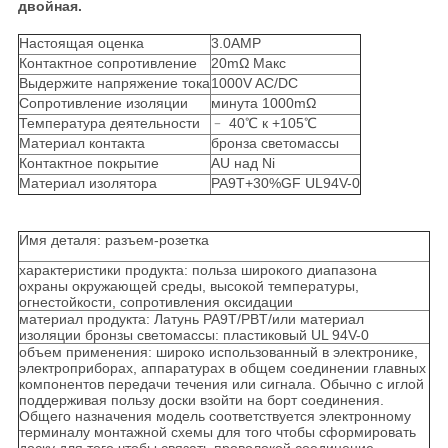
двойная.
Настоящая оценка
3.0AMP
Контактное сопротивление
20mΩ Макс
Выдержите напряжение тока
1000V AC/DC
Сопротивление изоляции
минута 1000mΩ
Температура деятельности
﹣ 40℃ к +105℃
Материал контакта
бронза светомассы
Контактное покрытие
AU над Ni
Материал изолятора
PA9T+30%GF UL94V-0
Имя деталя: разъем-розетка
характеристики продукта: польза широкого диапазона
охраны окружающей среды, высокой температуры,
огнестойкости, сопротивления оксидации
материал продукта: Латунь PA9T/PBT/или материал
изоляции бронзы светомассы: пластиковый UL 94V-0
объем применения: широко использованный в электронике,
электроприборах, аппаратурах в общем соединении главных
компонентов передачи течения или сигнала. Обычно с иглой
поддерживая пользу доски взойти на борт соединения.
Общего назначения модель соответствуется электронному
терминалу монтажной схемы для того чтобы сформировать