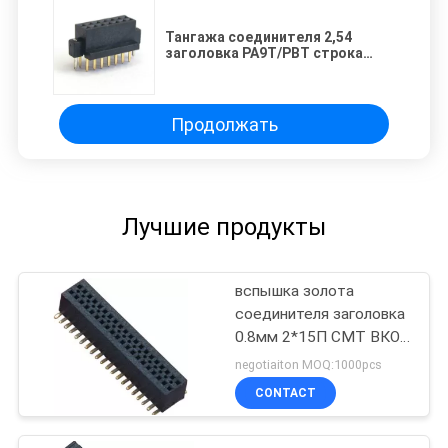
Тангажа соединителя 2,54
заголовка PA9T/PBT строка
женского двойная
Продолжать
Лучшие продукты
вспышка золота
соединителя заголовка
0.8мм 2*15П СМТ ВКОН
женская для
negotiaiton MOQ:1000pcs
электроники
CONTACT