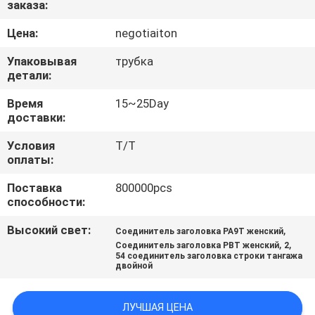
заказа:
КАЧЕСТВА
Цена:
negotiaiton
СВЯЖИТЕСЬ
Упаковывая
трубка
МЫ
детали:
Время
15~25Day
доставки:
СПРОСИТЕ
ЦИТАТУ
Условия
T/T
оплаты:
Поставка
800000pcs
КАРТА
способности:
САЙТА
Высокий свет:
,
Соединитель заголовка PA9T женский
,
,
Соединитель заголовка PBT женский
2
PRIVACY
54 соединитель заголовка строки тангажа
двойной
POLICY
ЛУЧШАЯ ЦЕНА