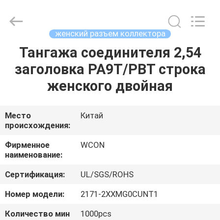
ELECTRONICS
(
GUANGDONG)
CO.,
LTD.
женский разъем коллектора
All
Rights
Reserved.
Тангажа соединителя 2,54
ДОМ
заголовка PA9T/PBT строка
ПРОДУКТЫ
женского двойная
О
Место
Китай
происхождения:
НАС
Фирменное
WCON
наименование:
ПУТЕШЕСТВИЕ
Сертификация:
UL/SGS/ROHS
ФАБРИКИ
Номер модели:
2171-2XXMG0CUNT1
ПРОВЕРКА
Количество мин
1000pcs