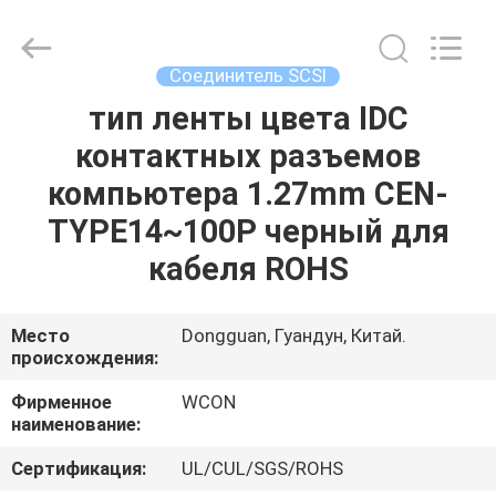
ELECTRONICS
(
GUANGDONG)
CO.,
LTD.
Соединитель SCSI
All
Rights
Reserved.
тип ленты цвета IDC
ДОМ
контактных разъемов
ПРОДУКТЫ
компьютера 1.27mm CEN-
TYPE14~100P черный для
О
кабеля ROHS
НАС
Место
Dongguan, Гуандун, Китай.
происхождения:
ПУТЕШЕСТВИЕ
ФАБРИКИ
Фирменное
WCON
наименование:
ПРОВЕРКА
Сертификация:
UL/CUL/SGS/ROHS