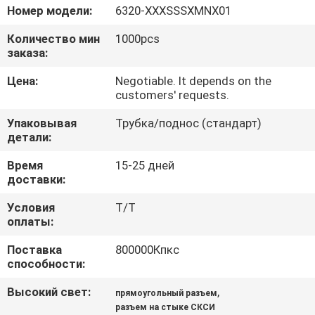
КАЧЕСТВА
Номер модели:
6320-XXXSSSXMNX01
Количество мин
1000pcs
СВЯЖИТЕСЬ
заказа:
МЫ
Цена:
Negotiable. It depends on the
customers' requests.
СПРОСИТЕ
Упаковывая
Трубка/поднос (стандарт)
детали:
ЦИТАТУ
Время
15-25 дней
доставки:
КАРТА
Условия
T/T
САЙТА
оплаты:
Поставка
800000Кпкс
PRIVACY
способности:
POLICY
Высокий свет:
,
прямоугольный разъем
разъем на стыке СКСИ