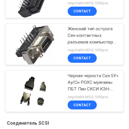
СКСИ 1.27мм Пкб ИО
negotiable MOQ:1000pcs
40П
CONTACT
Женский тип острога
Сен контактных
разъемов компьютера
ПОГРУЖЕНИЯ сплава
negotiable MOQ:1000pcs
цинка 14П 1.27мм
CONTACT
поперечная
Черная чернота Сел.5У»
Ау/Сн РОХС мужчины
ПБТ Пин СКСИ КЭН-
ТИПЭ 14 контактных
negotiable MOQ:1000pcs
разъемов компьютера
CONTACT
Соединитель SCSI