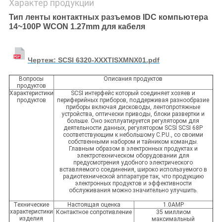
Характер продукции
Тип ленты контактных разъемов IDC компьютера
14~100P WCON 1.27mm для кабеля
Чертеж: SCSI 6320-XXXTISXMNX01.pdf
Вопросы
Описания продуктов
продуктов
Характеристики
SCSI интерфейс который соединяет хозяев и
продуктов
периферийных приборов, поддерживая разнообразие
приборы включая дисководы, лентопротяжные
устройства, оптически приводы, блоки развертки и
больше. Оно эксплуатируется регулятором для
деятельности данных, регулятором SCSI SCSI 68P
соответствующим к небольшому C.P.U., со своими
собственными набором и тайником команды.
Главным образом в электронных продуктах и
электротехническом оборудовании для
предусмотрения удобного электрического
вставляемого соединения, широко используемого в
радиотехнической аппаратуре так, что продукцию
электронных продуктов и эффективности
обслуживания можно значительно улучшить.
Технические
Настоящая оценка
1.0AMP
характеристики
Контактное сопротивление
35 миллиом
изделия
максимальный