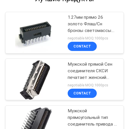
1.27мм прямо 26
золото Флаш/Сн
бронзы светомассы
соединителя ПБТ
negotiable MOQ:1000pcs
30%ГФ УЛ94В-0 СКСИ
CONTACT
Пин
Мужской прямой Сен
соединителя СКСИ
печатает женский
разъем на стыке ПА9Т
negotiable MOQ:1000pcs
ИО
CONTACT
Мужской
прямоугольный тип
соединитель привода д