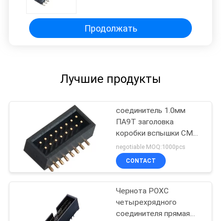
коробки тангажа прямые
Продолжать
Лучшие продукты
соединитель 1.0мм
ПА9Т заголовка
коробки вспышки СМТ
золота Пин 2* 8
negotiable MOQ:1000pcs
латунный
CONTACT
Чернота РОХС
четырехрядного
соединителя прямая