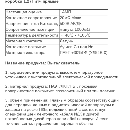
коробки 1.27Питч прямые
Настоящая оценка
1АМП
Контактное сопротивление
20мΩ Макс
Напряжение тока Витхстанд
500В АК/ДК
Сопротивление изоляции
минута 1000мΩ
Температура деятельности
﹣ 40℃ к +105℃
Материал контакта
Латунь
Контактное покрытие
Ау или Сн над Ни
Материал изолятора
ПА9Т +30%ГФ (УЛ94В-0)
Название продукта: Выталкиватель
1. характеристики продукта: высокотемпературное
устойчивое к высоковольтной электрической проводимости
2. материал продукта: ПА9Т/ЛКП/ПБТ, покрывая
поверхностное покрытие: позолоченный или тин платинг
3. объем применения: Главным образом соответствующий
для передачи данных и радиотехнической аппаратуры и
заварки на доске ПКБ, подключенный с соответствуя
спецификацией ленточного кабеля ИДК и другой
потребностью дизайнеров цепи обойти вокруг. И если
течения сигнал управления передачи обычно