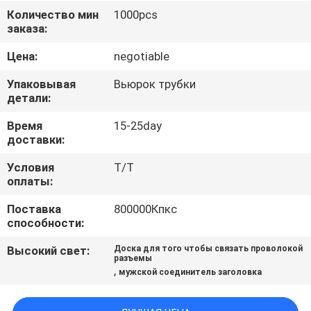
КАЧЕСТВА
Количество мин
1000pcs
заказа:
СВЯЖИТЕСЬ
Цена:
negotiable
МЫ
Упаковывая
Вьюрок трубки
детали:
СПРОСИТЕ
Время
15-25day
доставки:
ЦИТАТУ
Условия
T/T
оплаты:
КАРТА
Поставка
800000Кпкс
САЙТА
способности:
Высокий свет:
Доска для того чтобы связать проволокой
PRIVACY
разъемы
,
мужской соединитель заголовка
POLICY