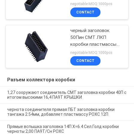
ПА9Т заголовка
negotiable MOQ:1000pcs
коробки тангажа Х=10.5
CONTACT
1.27*2.54 Мм
черный заголовок
50Пин СМТ ЛКП
коробки пластмассы
1,27 с материалом
negotiable MOQ:1000pcs
РОХС Дифф.Пост
CONTACT
высокотемпературным
Разъем коллектора коробки
1,27 сооружают соединитель СМТ заголовка коробки 40П с
итогом высокими 16,4 ПА9Т КРЫШКИ
чернота соединителя прямая ПБТ заголовка коробки
тангажа 2.54мм, добавляет пластмассу РОХС 12П
Прямые вспышка заголовка 14П Х=6.4 Сел.Голд коробки
черноты 2,00 ПА9Т/Сн РОХС