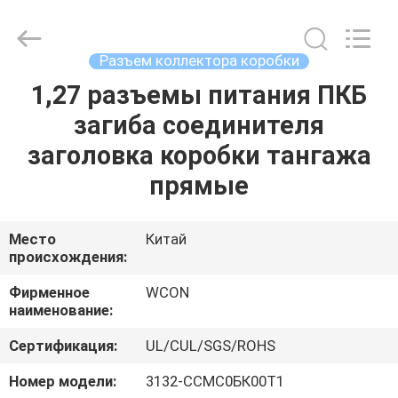
ELECTRONICS
(
GUANGDONG)
CO.,
LTD.
Разъем коллектора коробки
All
Rights
Reserved.
1,27 разъемы питания ПКБ
ДОМ
загиба соединителя
ПРОДУКТЫ
заголовка коробки тангажа
прямые
О
НАС
Место
Китай
происхождения:
ПУТЕШЕСТВИЕ
Фирменное
WCON
наименование:
ФАБРИКИ
Сертификация:
UL/CUL/SGS/ROHS
ПРОВЕРКА
Номер модели:
3132-ССМС0БК00Т1