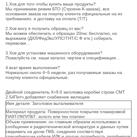
1.Хов для того чтобы купить ваши продукты?
Мы принимаем режим БТО (Строени-К-заказа), все
основания заказа на покупку клиента официальные на их
требованиях, и доставку на оплате (Т/Т).
2.Хов могу я получить образец от вас?
Мы можем обеспечить о образцах 20пкс бесплатно, но
выражаем (ДХЛ/ФедЭкс/УПС/ТНТ/С.Ф етк.) собирать
перевозки…
3.Хов для установки машинного оборудования?
Пожалуйста см. наши каталог, чертеж и спецификация…
4.вхат время выполнения?
Нормально около 4~5 недели, раз получаемые заказы на
покупку клиента официальные.
Двойной соединитель Х=9.0 заголовка коробки строки СМТ
2.54Питч добавляет снабжение жилищем
Имя деталя: Заголовок выталкивателя
Материал продукта: Поверхностное покрытие плакировкой
ПА9Т/ЛКП/ПБТ: золото или тин платинг
Объем применения: он главным образом использован в
сообщении и радиотехнической аппаратуре и данных путем
сваривать на доске ПКБ, соединяя соответствуя
спецификации кабеля ИДК и другую потребность дизайнеров