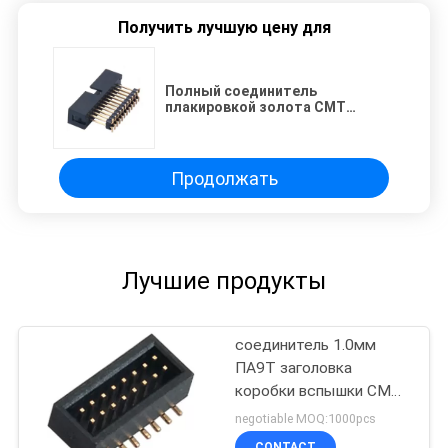
Получить лучшую цену для
Полный соединитель
плакировкой золота СМТ
заголовок Х=9.0 коробки
тангажа 2,54 Мм добавляет
снабжение жилищем
Продолжать
Лучшие продукты
соединитель 1.0мм
ПА9Т заголовка
коробки вспышки СМТ
золота Пин 2* 8
negotiable MOQ:1000pcs
латунный
CONTACT