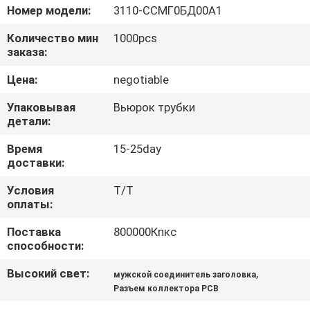
КАЧЕСТВА
Номер модели:
3110-ССМГ0БД00А1
Количество мин
1000pcs
СВЯЖИТЕСЬ
заказа:
МЫ
Цена:
negotiable
Упаковывая
Вьюрок трубки
СПРОСИТЕ
детали:
ЦИТАТУ
Время
15-25day
доставки:
КАРТА
Условия
T/T
оплаты:
САЙТА
Поставка
800000Кпкс
способности:
PRIVACY
Высокий свет:
,
мужской соединитель заголовка
POLICY
Разъем коллектора PCB