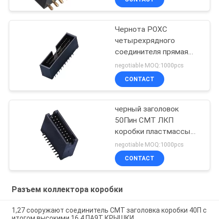
Чернота РОХС
четырехрядного
соединителя прямая
ПА9Т заголовка
negotiable MOQ:1000pcs
коробки тангажа Х=10.5
CONTACT
1.27*2.54 Мм
черный заголовок
50Пин СМТ ЛКП
коробки пластмассы
1,27 с материалом
negotiable MOQ:1000pcs
РОХС Дифф.Пост
CONTACT
высокотемпературным
Разъем коллектора коробки
1,27 сооружают соединитель СМТ заголовка коробки 40П с
итогом высокими 16,4 ПА9Т КРЫШКИ