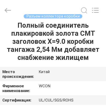
ELECTRONICS
(
GUANGDONG)
CO.,
LTD.
Разъем коллектора коробки
All
Rights
Reserved.
Полный соединитель
ДОМ
плакировкой золота СМТ
ПРОДУКТЫ
заголовок Х=9.0 коробки
тангажа 2,54 Мм добавляет
О
снабжение жилищем
НАС
Место
Китай
происхождения:
ПУТЕШЕСТВИЕ
ФАБРИКИ
Фирменное
WCON
наименование:
ПРОВЕРКА
Сертификация:
UL/CUL/SGS/ROHS