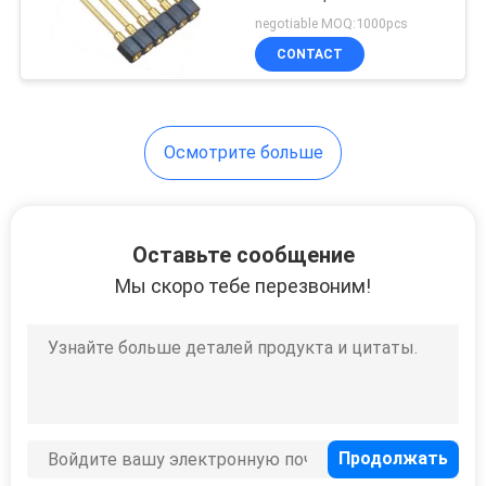
H=3.0 PPS певицы
negotiable MOQ:1000pcs
заголовка Pin
CONTACT
32
Заголовок
Осмотрите больше
защелки
Оставьте сообщение
Мы скоро тебе перезвоним!
51
Доска для
восхождения на
борт соединителя