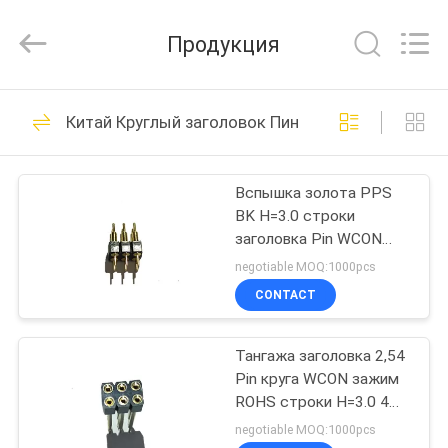
ELECTRONICS
(
GUANGDONG)
Продукция
CO.,
LTD.
All
Rights
Reserved.
ДОМ
22
Китай Круглый заголовок Пин
Соединитель ВКОН
ПРОДУКТЫ
Вспышка золота PPS
BK H=3.0 строки
О
заголовка Pin WCON
НАС
подвергли
negotiable MOQ:1000pcs
механической
CONTACT
обработке 2.54mm,
48
ПУТЕШЕСТВИЕ
который двойная
Разъем
прямая
Тангажа заголовка 2,54
ФАБРИКИ
Pin круга WCON зажим
коллектора Pin
ROHS строки H=3.0 4
ПРОВЕРКА
женского двойной
negotiable MOQ:1000pcs