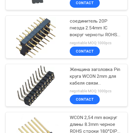
КАЧЕСТВА
CONTACT
соединитель 20P
СВЯЖИТЕСЬ
91
гнезда 2.54mm IC
МЫ
вокруг черноты ROHS
женский разъем
плиты H=3.0 PCB
negotiable MOQ:1000pcs
коллектора
заголовка Pin
СПРОСИТЕ
CONTACT
ЦИТАТУ
Женщина заголовка Pin
круга WCON 2mm для
КАРТА
кабеля связи
64
САЙТА
компьютера PCB
negotiable MOQ:1000pcs
Разъем
CONTACT
PRIVACY
коллектора
WCON 2,54 mm вокруг
POLICY
коробки
длины 8.3mm черное
ROHS строки 180°DIP